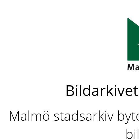
Bildarkivet
Malmö stadsarkiv byter
bi