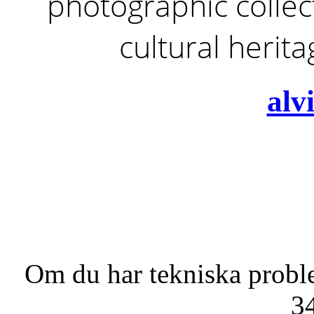
photographic collect
cultural herit
alv
Om du har tekniska probl
3