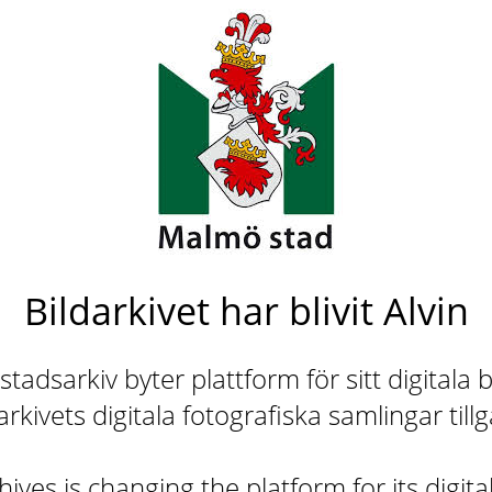
Bildarkivet har blivit Alvin
adsarkiv byter plattform för sitt digitala b
rkivets digitala fotografiska samlingar till
ives is changing the platform for its digita