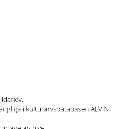
ildarkiv.
gängliga i kulturarvsdatabasen ALVIN.
l image archive.