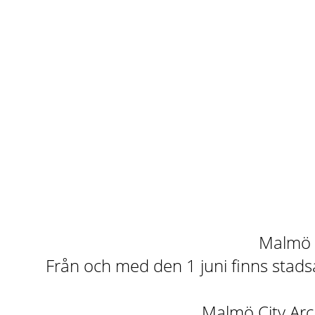
Malmö st
Från och med den 1 juni finns stadsa
Malmö City Arch