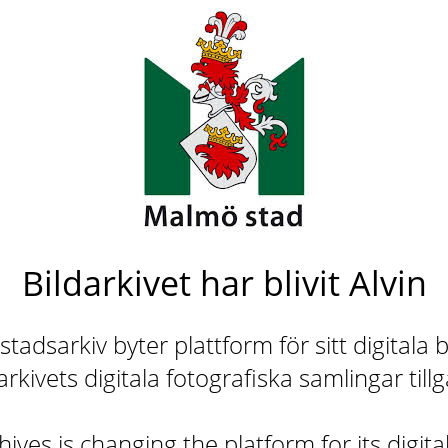
Bildarkivet har blivit Alvin
adsarkiv byter plattform för sitt digitala b
rkivets digitala fotografiska samlingar till
ives is changing the platform for its digita