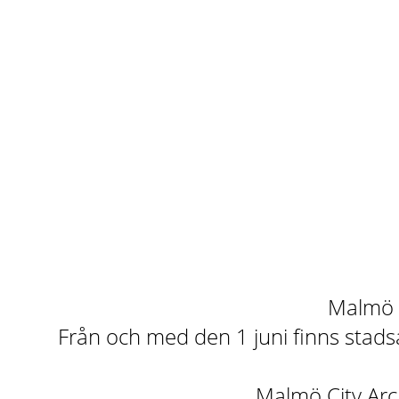
Malmö st
Från och med den 1 juni finns stadsa
Malmö City Arch