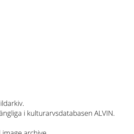
ildarkiv.
gängliga i kulturarvsdatabasen ALVIN.
l image archive.