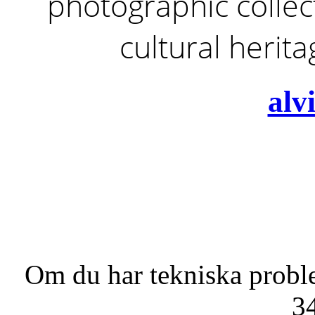
photographic collect
cultural herit
alv
Om du har tekniska probl
3