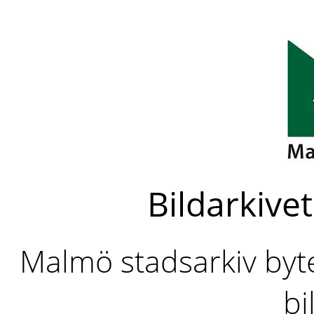
Bildarkivet
Malmö stadsarkiv byter
bi