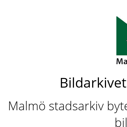
Bildarkivet
Malmö stadsarkiv byter
bi