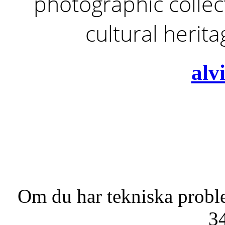
photographic collect
cultural herit
alv
Om du har tekniska probl
3