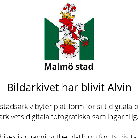
Bildarkivet har blivit Alvin
adsarkiv byter plattform för sitt digitala b
rkivets digitala fotografiska samlingar till
ives is changing the platform for its digita