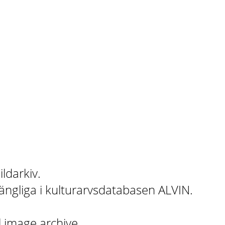
ildarkiv.
gängliga i kulturarvsdatabasen ALVIN.
l image archive.