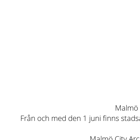
Malmö st
Från och med den 1 juni finns stadsa
Malmö City Arch