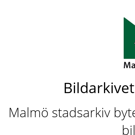
Bildarkivet
Malmö stadsarkiv byter
bi