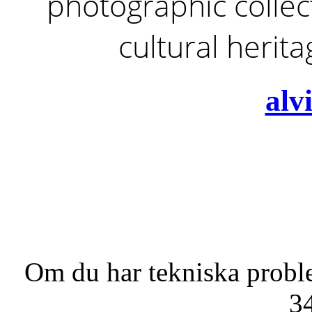
photographic collect
cultural herit
alv
Om du har tekniska probl
3