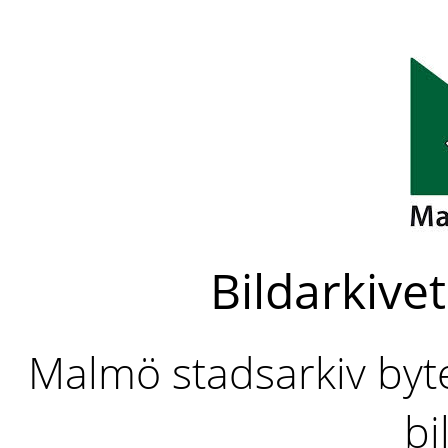
Bildarkivet
Malmö stadsarkiv byter
bi