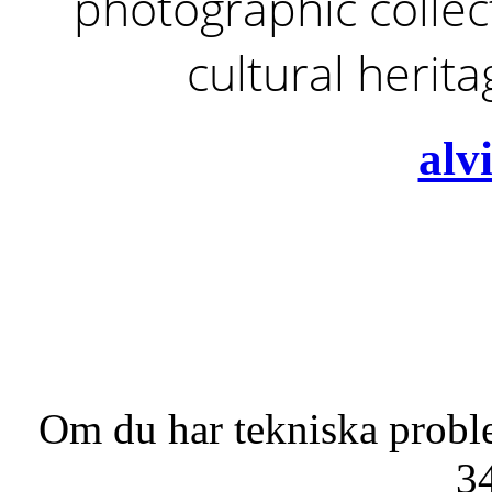
photographic collect
cultural herit
alv
Om du har tekniska probl
3