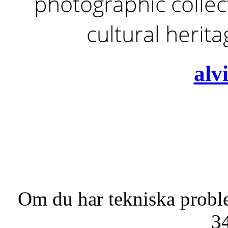
photographic collect
cultural herit
alv
Om du har tekniska probl
3