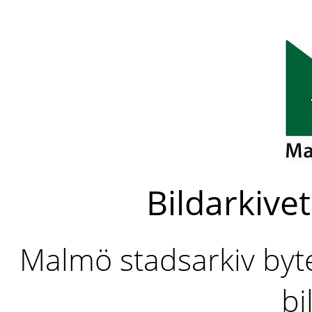
Bildarkivet
Malmö stadsarkiv byter
bi