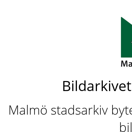
Bildarkivet
Malmö stadsarkiv byter
bi