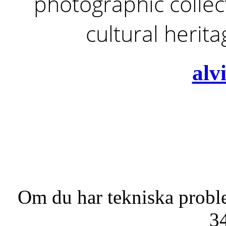
photographic collect
cultural herit
alv
Om du har tekniska probl
3