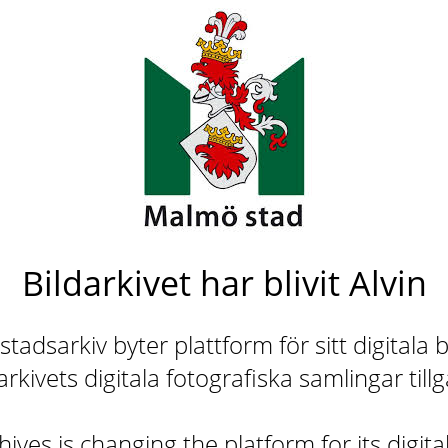
Bildarkivet har blivit Alvin
adsarkiv byter plattform för sitt digitala b
rkivets digitala fotografiska samlingar till
ives is changing the platform for its digita