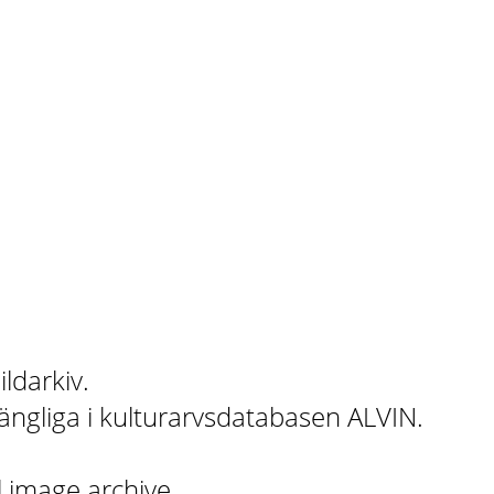
ildarkiv.
gängliga i kulturarvsdatabasen ALVIN.
l image archive.