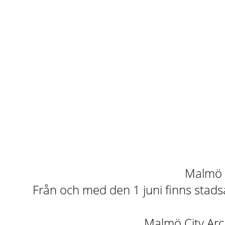
Malmö st
Från och med den 1 juni finns stadsa
Malmö City Arch