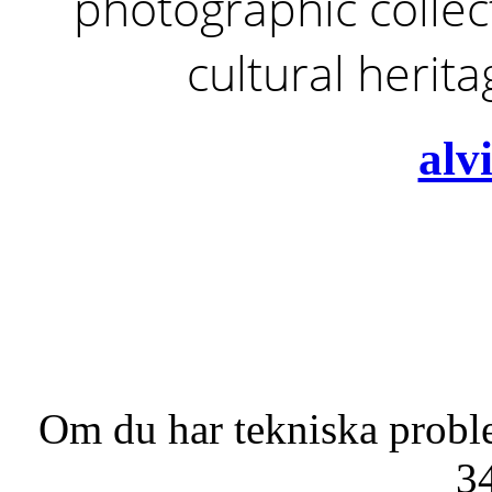
photographic collect
cultural herit
alv
Om du har tekniska probl
3