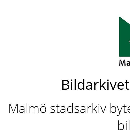
Bildarkivet
Malmö stadsarkiv byter
bi