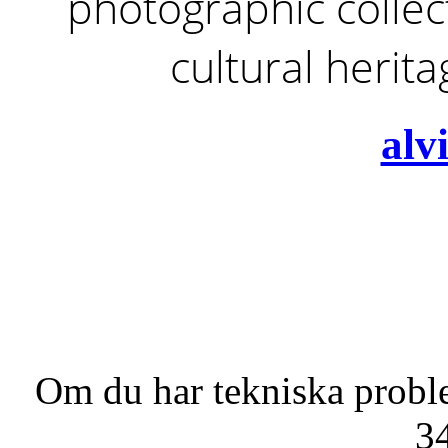
photographic collect
cultural herit
alv
Om du har tekniska probl
3