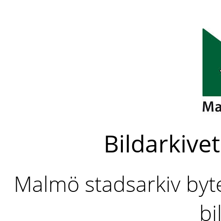
Bildarkivet
Malmö stadsarkiv byter
bi