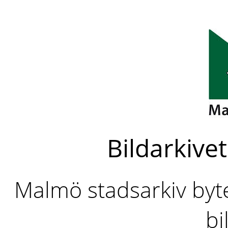
Bildarkivet
Malmö stadsarkiv byter
bi