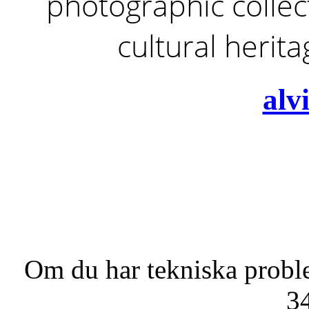
photographic collect
cultural herit
alv
Om du har tekniska probl
3