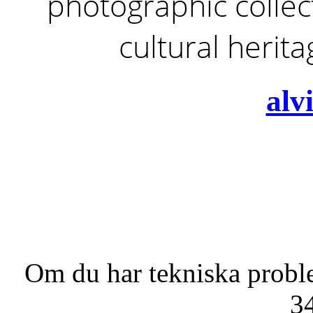
photographic collect
cultural herit
alv
Om du har tekniska probl
3