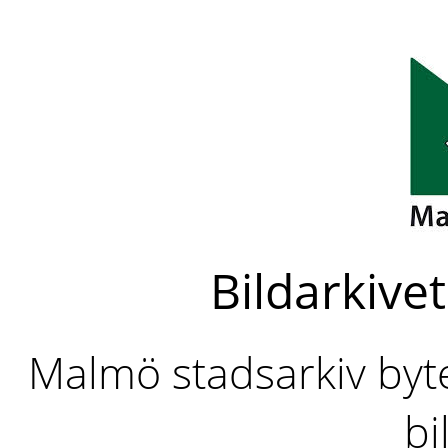
Bildarkivet
Malmö stadsarkiv byter
bi