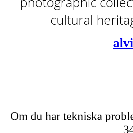
photographic collect
cultural herit
alv
Om du har tekniska probl
3