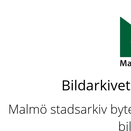
Bildarkivet
Malmö stadsarkiv byter
bi