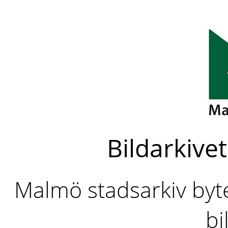
Bildarkivet
Malmö stadsarkiv byter
bi