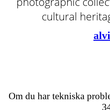
photographic collect
cultural herit
alv
Om du har tekniska probl
3