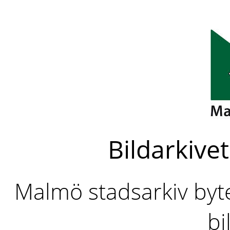
Bildarkivet
Malmö stadsarkiv byter
bi