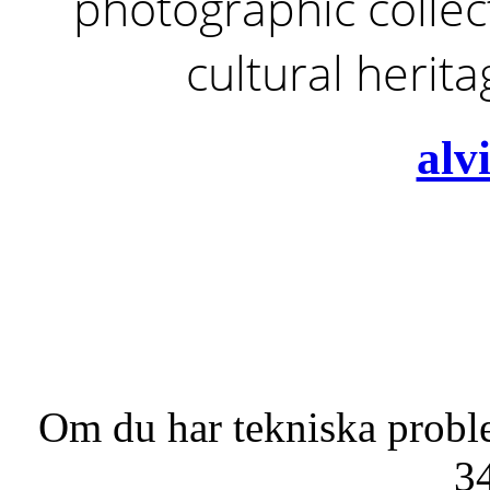
photographic collect
cultural herit
alv
Om du har tekniska probl
3