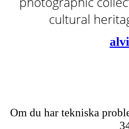
photographic collect
cultural herit
alv
Om du har tekniska probl
3