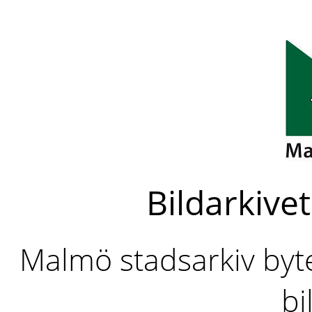
Bildarkivet
Malmö stadsarkiv byter
bi