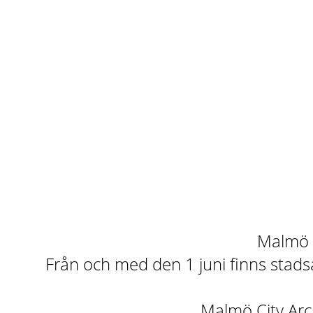
Malmö st
Från och med den 1 juni finns stadsa
Malmö City Arch