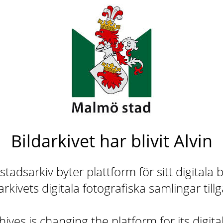
Bildarkivet har blivit Alvin
adsarkiv byter plattform för sitt digitala b
rkivets digitala fotografiska samlingar till
ives is changing the platform for its digita