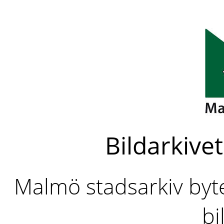
Bildarkivet
Malmö stadsarkiv byter
bi