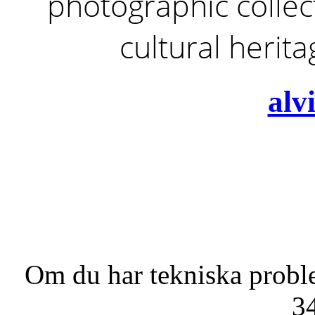
photographic collect
cultural herit
alv
Om du har tekniska probl
3