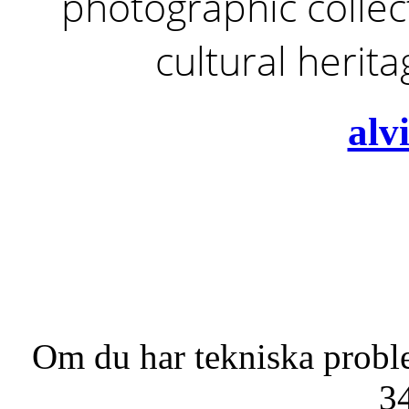
photographic collect
cultural herit
alv
Om du har tekniska probl
3