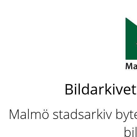
Bildarkivet
Malmö stadsarkiv byter
bi