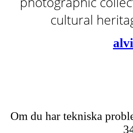
photographic collect
cultural herit
alv
Om du har tekniska probl
3