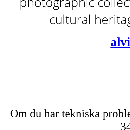
photographic collect
cultural herit
alv
Om du har tekniska probl
3