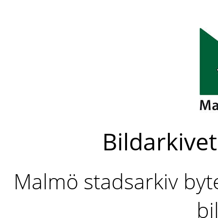
Bildarkivet
Malmö stadsarkiv byter
bi