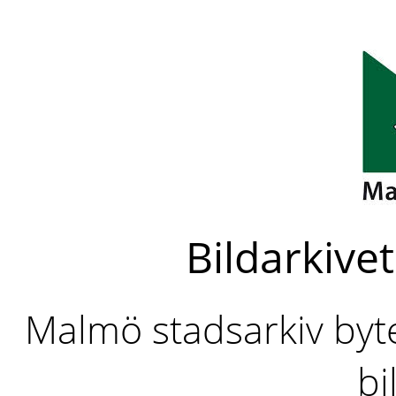
Bildarkivet
Malmö stadsarkiv byter
bi