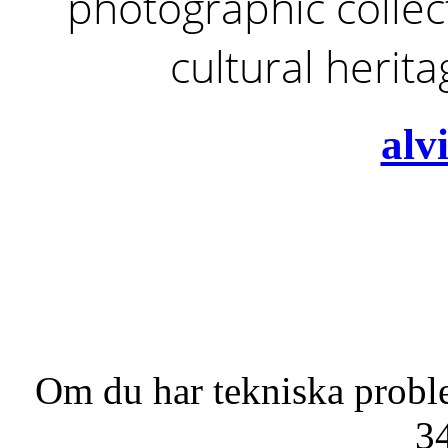
photographic collect
cultural herit
alv
Om du har tekniska probl
3