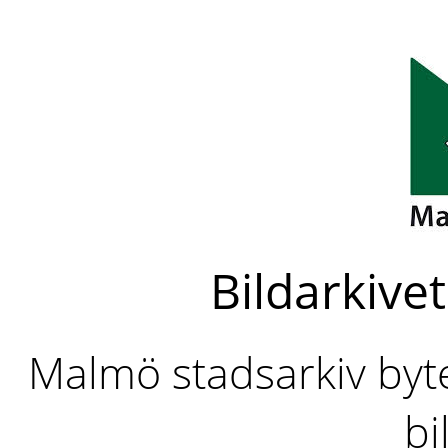
Bildarkivet
Malmö stadsarkiv byter
bi