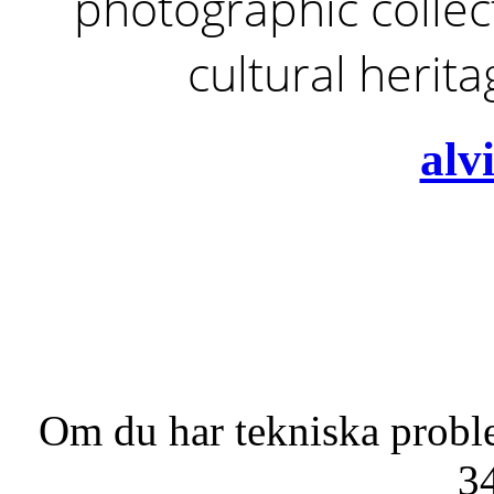
photographic collect
cultural herit
alv
Om du har tekniska probl
3