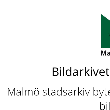
Bildarkivet
Malmö stadsarkiv byter
bi