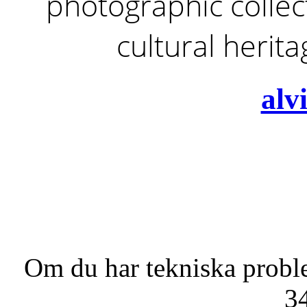
photographic collect
cultural herit
alv
Om du har tekniska probl
3