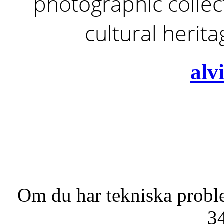
photographic collect
cultural herit
alv
Om du har tekniska probl
3