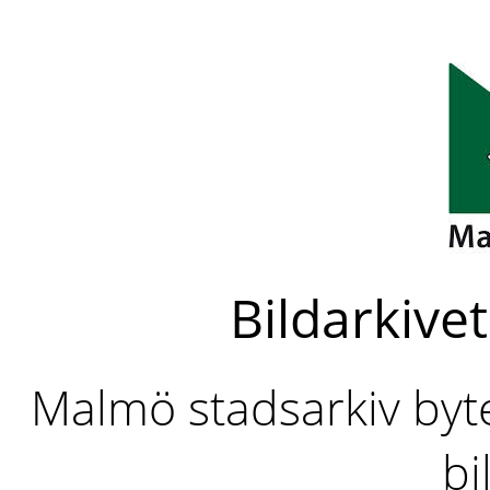
Bildarkivet
Malmö stadsarkiv byter
bi