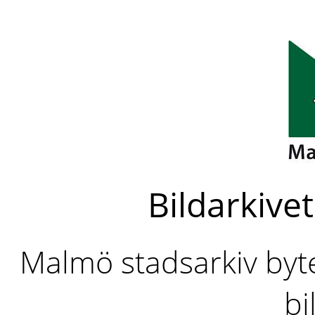
Bildarkivet
Malmö stadsarkiv byter
bi