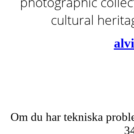
photographic collect
cultural herit
alv
Om du har tekniska probl
3