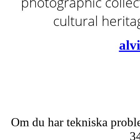
photographic collect
cultural herit
alv
Om du har tekniska probl
3