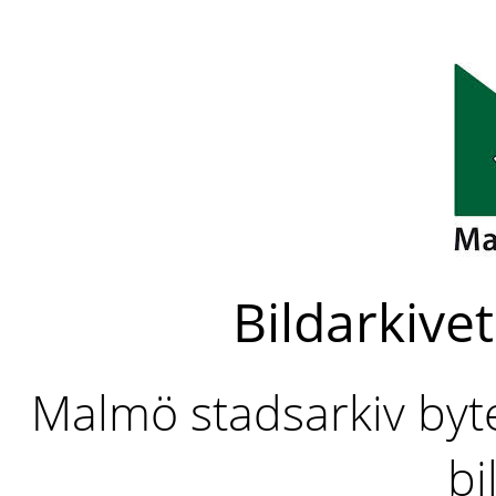
Bildarkivet
Malmö stadsarkiv byter
bi