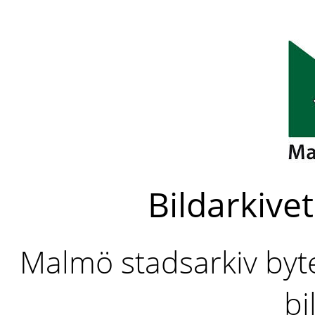
Bildarkivet
Malmö stadsarkiv byter
bi