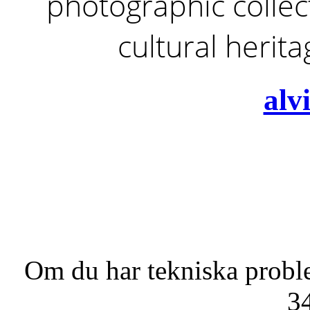
photographic collect
cultural herit
alv
Om du har tekniska probl
3