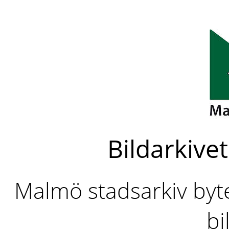
Bildarkivet
Malmö stadsarkiv byter
bi