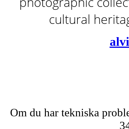
photographic collect
cultural herit
alv
Om du har tekniska probl
3