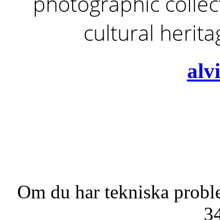
photographic collect
cultural herit
alv
Om du har tekniska probl
3