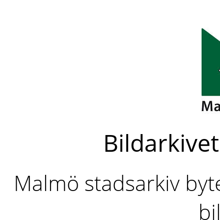
Bildarkivet
Malmö stadsarkiv byter
bi