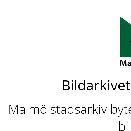
Bildarkivet
Malmö stadsarkiv byter
bi