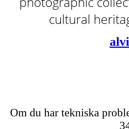
photographic collect
cultural herit
alv
Om du har tekniska probl
3