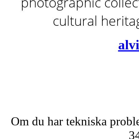
photographic collect
cultural herit
alv
Om du har tekniska probl
3