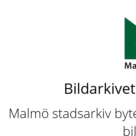
Bildarkivet
Malmö stadsarkiv byter
bi