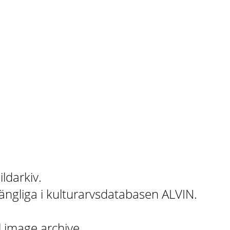
ildarkiv.
gängliga i kulturarvsdatabasen ALVIN.
l image archive.