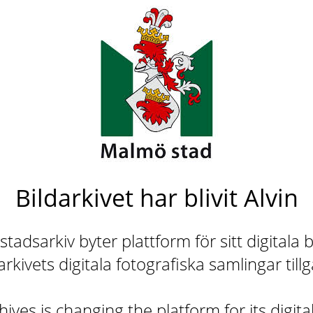
Bildarkivet har blivit Alvin
adsarkiv byter plattform för sitt digitala b
rkivets digitala fotografiska samlingar till
ives is changing the platform for its digita