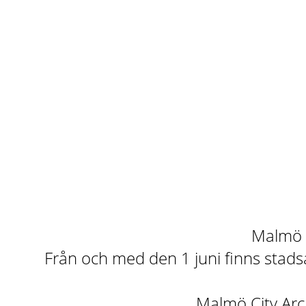
Malmö st
Från och med den 1 juni finns stadsa
Malmö City Arch