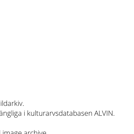
ildarkiv.
gängliga i kulturarvsdatabasen ALVIN.
l image archive.