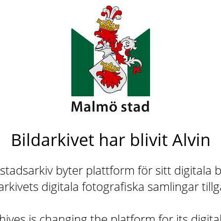
Bildarkivet har blivit Alvin
adsarkiv byter plattform för sitt digitala b
rkivets digitala fotografiska samlingar till
ives is changing the platform for its digita