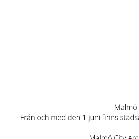
Malmö st
Från och med den 1 juni finns stadsa
Malmö City Arch