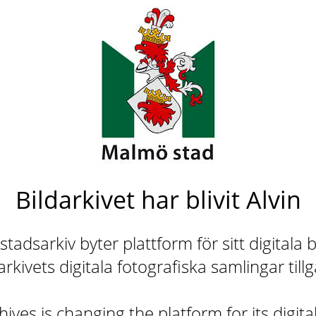
Bildarkivet har blivit Alvin
adsarkiv byter plattform för sitt digitala b
rkivets digitala fotografiska samlingar till
ives is changing the platform for its digita