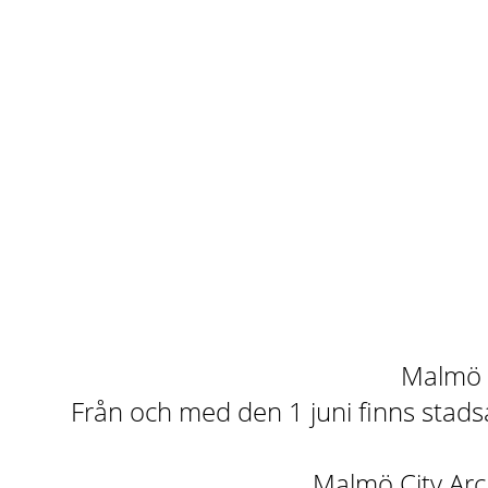
Malmö st
Från och med den 1 juni finns stadsa
Malmö City Arch