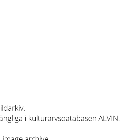
ildarkiv.
gängliga i kulturarvsdatabasen ALVIN.
l image archive.