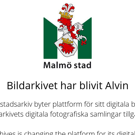
Bildarkivet har blivit Alvin
adsarkiv byter plattform för sitt digitala b
rkivets digitala fotografiska samlingar till
ives is changing the platform for its digita