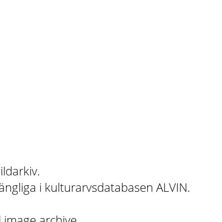
ildarkiv.
gängliga i kulturarvsdatabasen ALVIN.
l image archive.