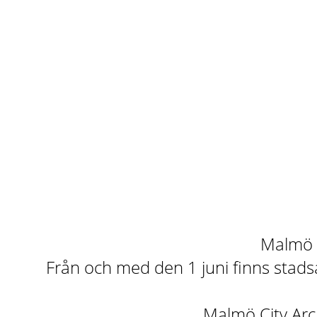
Malmö st
Från och med den 1 juni finns stadsa
Malmö City Arch