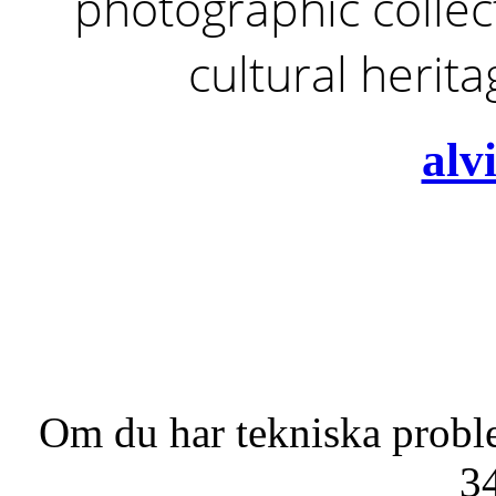
photographic collect
cultural herit
alv
Om du har tekniska probl
3