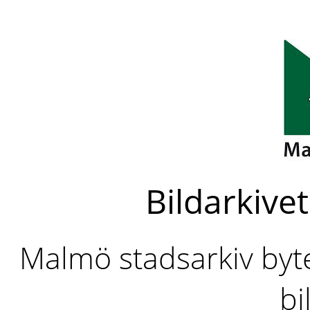
Bildarkivet
Malmö stadsarkiv byter
bi