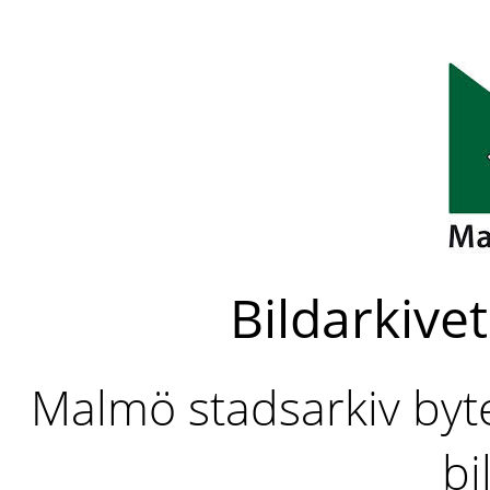
Bildarkivet
Malmö stadsarkiv byter
bi