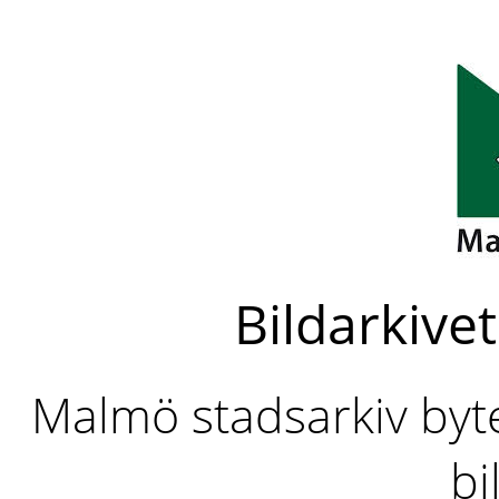
Bildarkivet
Malmö stadsarkiv byter
bi