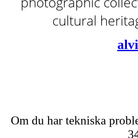
photographic collect
cultural herit
alv
Om du har tekniska probl
3