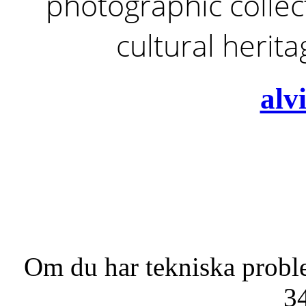
photographic collect
cultural herit
alv
Om du har tekniska probl
3