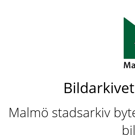
Bildarkivet
Malmö stadsarkiv byter
bi