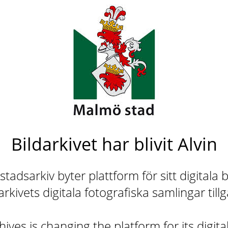
Bildarkivet har blivit Alvin
adsarkiv byter plattform för sitt digitala b
rkivets digitala fotografiska samlingar till
ives is changing the platform for its digita