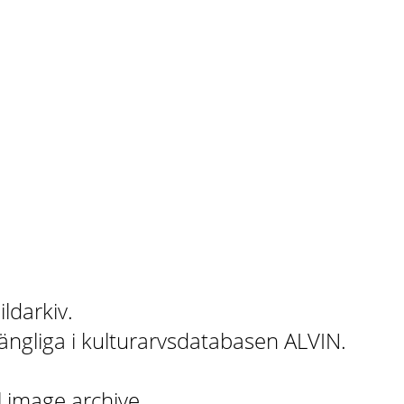
ildarkiv.
gängliga i kulturarvsdatabasen ALVIN.
l image archive.