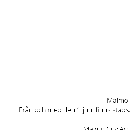
Malmö st
Från och med den 1 juni finns stadsa
Malmö City Arch