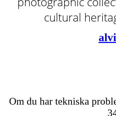
photographic collect
cultural herit
alv
Om du har tekniska probl
3