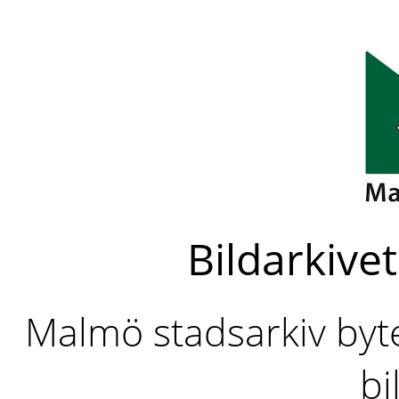
Bildarkivet
Malmö stadsarkiv byter
bi