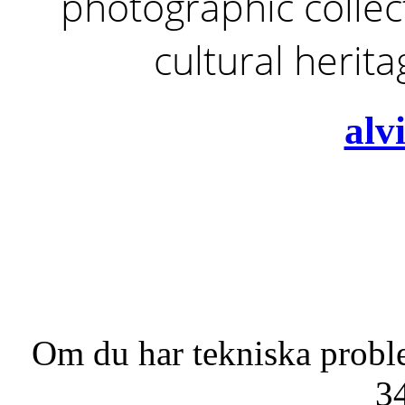
photographic collect
cultural herit
alv
Om du har tekniska probl
3