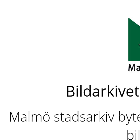
Bildarkivet
Malmö stadsarkiv byter
bi