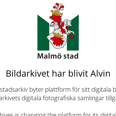
Bildarkivet har blivit Alvin
adsarkiv byter plattform för sitt digitala b
rkivets digitala fotografiska samlingar till
ives is changing the platform for its digita