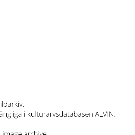
ildarkiv.
gängliga i kulturarvsdatabasen ALVIN.
l image archive.