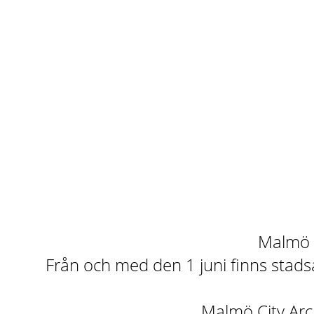
Malmö st
Från och med den 1 juni finns stadsa
Malmö City Arch