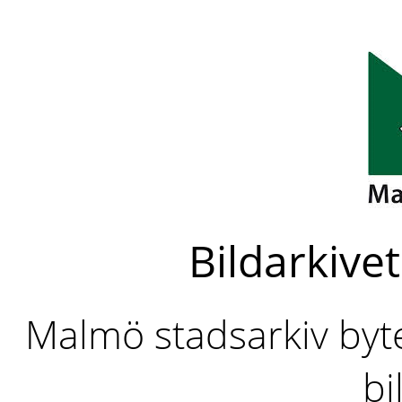
Bildarkivet
Malmö stadsarkiv byter
bi