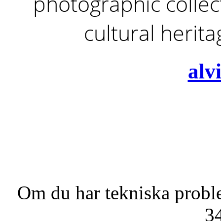
photographic collect
cultural herit
alv
Om du har tekniska probl
3