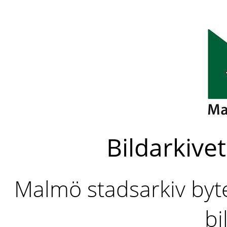
Bildarkivet
Malmö stadsarkiv byter
bi