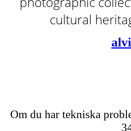
photographic collect
cultural herit
alv
Om du har tekniska probl
3