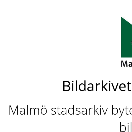
Bildarkivet
Malmö stadsarkiv byter
bi