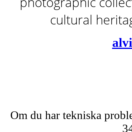
photographic collect
cultural herit
alv
Om du har tekniska probl
3